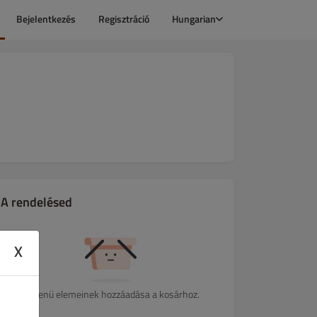
Bejelentkezés
Regisztráció
Hungarian
A rendelésed
X
A menü elemeinek hozzáadása a kosárhoz.
áták
Gyermekeknek
Desszertek
Alkoholmentes Italok
Bor