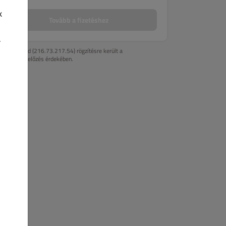
k
Tovább a fizetéshez
.
Az IP-címed (216.73.217.54) rögzítésre került a
csalásmegelőzés érdekében.