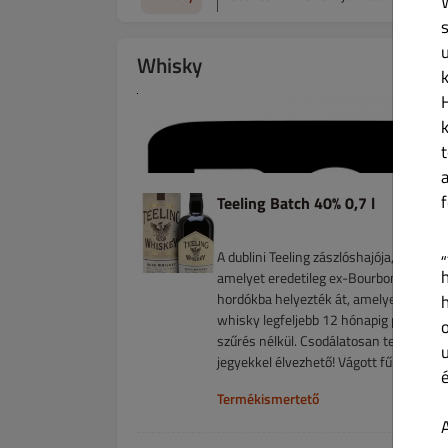
Whisky
Teeling Batch 40% 0,7 l
A dublini Teeling zászlóshajója, a Smal
amelyet eredetileg ex-Bourbon hordókba
hordókba helyezték át, amelyek korább
whisky legfeljebb 12 hónapig pihenhete
szűrés nélkül. Csodálatosan teljes ízű,
jegyekkel élvezhető! Vágott fű és naranc
Termékismertető