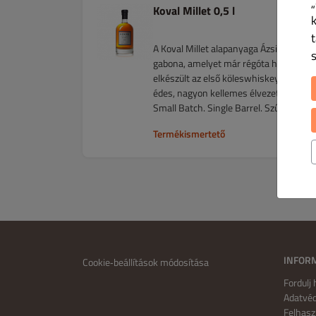
„
Koval Millet 0,5 l
A Koval Millet alapanyaga Ázsia és Afri
gabona, amelyet már régóta használnak 
elkészült az első köleswhiskey is a vil
édes, nagyon kellemes élvezetet ígér.
Small Batch. Single Barrel. Szűretlen.
Termékismertető
INFOR
Cookie‑beállítások módosítása
Fordulj
Adatvéd
Felhasz