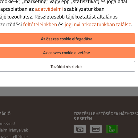
cookie-k”, „marketing” vagy épp „statisztika”) és jogaiddal
Ft 17,490.00
kapcsolatban az
adatvédelmi
szabályzatunkban
tájékozódhatsz. Részletesebb tájékoztatást általános
ka egyik legfőbb gabonája, a köles. A köles egy gluténmentes, ősi
szerződési
feltételeinkben
és
jogi nyilatkozatunkban találsz
.
italok készítéséhez, sőt Nepálban italáldozáshoz is. Most pedig
ágon, jelezve a Koval páratlan innovációs készségét. Könnyed,
Az összes cookie elfogadása
 Csak középpárlat. Organikus. Glutén-érzékenyeknek is
Az összes cookie elvetése
További részletek
MÁCIÓ
FIZETÉSI LEHETŐSÉGEK HÁZHOZSZ
S ESETÉN
 hozzánk!
elmi irányelvek
nálási feltételek