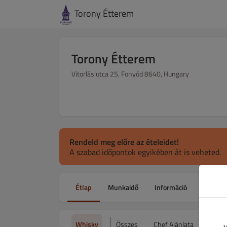
Torony Étterem
Torony Étterem
Vitorlás utca 25, Fonyód 8640, Hungary
Rendeld meg előre az ételeidet!
A szabad időpontok egyikében át is veheted.
Étlap
Munkaidő
Információ
Kupono
Whisky
Összes
Chef Ajánlata
Leves