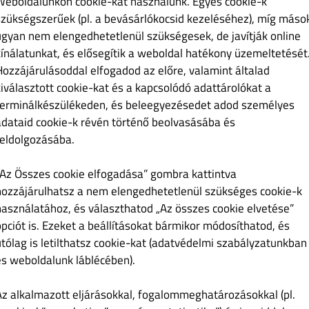
Weboldalunkon cookie-kat használunk. Egyes cookie-k
szükségszerűek (pl. a bevásárlókocsid kezeléséhez), míg máso
ugyan nem elengedhetetlenül szükségesek, de javítják online
kínálatunkat, és elősegítik a weboldal hatékony üzemeltetését
Hozzájárulásoddal elfogadod az előre, valamint általad
kiválasztott cookie-kat és a kapcsolódó adattárolókat a
terminálkészülékeden, és beleegyezésedet adod személyes
adataid cookie-k révén történő beolvasásába és
feldolgozásába.
Ft 14,890.00
„Az Összes cookie elfogadása” gombra kattintva
l Batch ír whisky maláta és gabona whisky keverékével készül,
hozzájárulhatsz a nem elengedhetetlenül szükséges cookie-k
n érleltek. Ezt követően a teelingi emberek a whiskyt olyan
an közép-amerikai rumot tartottak! Ezekben a hordókban a
használatához, és választhatod „Az összes cookie elvetése”
tt, mielőtt 46% ABV-vel palackozták volna, mindenféle hideg
opciót is. Ezeket a beállításokat bármikor módosíthatod, és
 rengeteg friss gyümölccsel, krémes vaníliával és élénk fűszeres
utólag is letilthatsz cookie-kat (adatvédelmi szabályzatunkban
svirág. Szegfűbors, vanília, almás pite és szeder utalásai.
és weboldalunk láblécében).
Az alkalmazott eljárásokkal, fogalommeghatározásokkal (pl.