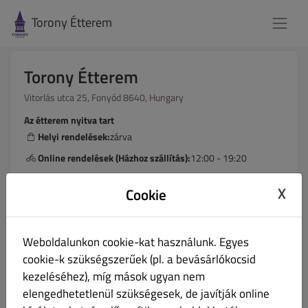
Torony Étterem
Torony Étterem
Vitorlás utca 25, Fonyód 8640, Hungary
Az étterem nyitva tart
Helyi rendelések:
zárva
Online rendelések (Házhoz szállítás):
12:00 - 19:20
Online rendelések (Elviteles rendelés):
12:30 - 19:40
X
Cookie
Hogyan szeretnéd a rendelésedet megkapni?
Weboldalunkon cookie-kat használunk. Egyes
cookie-k szükségszerűek (pl. a bevásárlókocsid
Házhoz szállítás
Elvitel
kezeléséhez), míg mások ugyan nem
elengedhetetlenül szükségesek, de javítják online