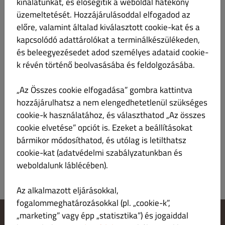
kínálatunkat, és elősegítik a weboldal hatékony
Étlap
Munkaidő
Információ
Kuponok
Allergének
üzemeltetését. Hozzájárulásoddal elfogadod az
előre, valamint általad kiválasztott cookie-kat és a
kapcsolódó adattárolókat a terminálkészülékeden,
és beleegyezésedet adod személyes adataid cookie-
GYŰJTSD A PIZZA DOBOZON LÉVŐ KUPONT AZ
k révén történő beolvasásába és feldolgozásába.
AJÁNDÉK PIZZÁÉRT!!!
Amennyiben összegyűlt a 10 db kupon, azt a
„Az Összes cookie elfogadása” gombra kattintva
következő pizza rendelésekor kérjük jelezni és
hozzájárulhatsz a nem elengedhetetlenül szükséges
futárunknak átadni! A Pizza szerelmeseinek igazi
cookie-k használatához, és választhatod „Az összes
ajándékkal kedveskedünk...
cookie elvetése” opciót is. Ezeket a beállításokat
Kód: Nincs szükség kódra.
bármikor módosíthatod, és utólag is letilthatsz
cookie-kat (adatvédelmi szabályzatunkban és
weboldalunk láblécében).
Az alkalmazott eljárásokkal,
fogalommeghatározásokkal (pl. „cookie-k”,
„marketing” vagy épp „statisztika”) és jogaiddal