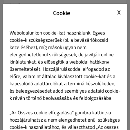
Jelszó
X
Cookie
Jelszó megerősítve
Weboldalunkon cookie-kat használunk. Egyes
cookie-k szükségszerűek (pl. a bevásárlókocsid
kezeléséhez), míg mások ugyan nem
elengedhetetlenül szükségesek, de javítják online
Telefonszám
kínálatunkat, és elősegítik a weboldal hatékony
Nincs
üzemeltetését. Hozzájárulásoddal elfogadod az
előre, valamint általad kiválasztott cookie-kat és a
Szeretnék frissítéseket kapni e‑mailben.
kapcsolódó adattárolókat a terminálkészülékeden,
és beleegyezésedet adod személyes adataid cookie-
A „Regisztrálok” gombra kattintva elfogadja az erre a
k révén történő beolvasásába és feldolgozásába.
webhelyre vonatkozó
Általános Szerződési Feltételeket
és
Adatvédelmi Szabályzatot
.
„Az Összes cookie elfogadása” gombra kattintva
Regisztráció
hozzájárulhatsz a nem elengedhetetlenül szükséges
cookie-k használatához, és választhatod „Az összes