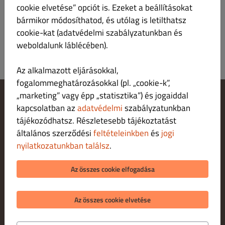
Bejelentkezés
cookie elvetése” opciót is. Ezeket a beállításokat
bármikor módosíthatod, és utólag is letilthatsz
cookie-kat (adatvédelmi szabályzatunkban és
weboldalunk láblécében).
Az alkalmazott eljárásokkal,
fogalommeghatározásokkal (pl. „cookie-k”,
„marketing” vagy épp „statisztika”) és jogaiddal
kapcsolatban az
adatvédelmi
szabályzatunkban
Cookie‑beállítások módosítása
Fordulj hozzánk!
tájékozódhatsz. Részletesebb tájékoztatást
Adatvédelmi irányelvek
általános szerződési
feltételeinkben
és
jogi
Felhasználási feltételek
nyilatkozatunkban találsz
.
Jogi nyilatkozat
FIZETÉSI LEHETŐSÉGEK HÁZHOZSZÁLLÍTÁ S ESETÉN
Az összes cookie elfogadása
FIZETÉSI LEHETŐSÉGEK SZEMÉLYES ÁTVÉTEL ESETÉN
Az összes cookie elvetése