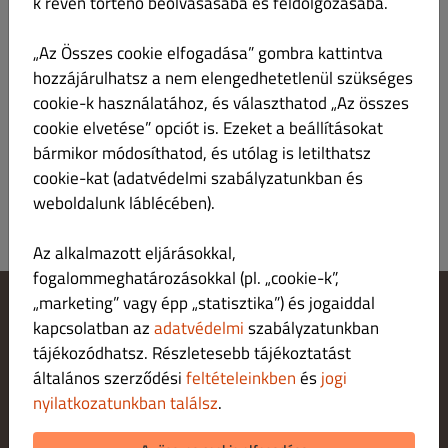
k révén történő beolvasásába és feldolgozásába.
Étlap
Munkaidő
Információ
Kuponok
Allergének
„Az Összes cookie elfogadása” gombra kattintva
hozzájárulhatsz a nem elengedhetetlenül szükséges
cookie-k használatához, és választhatod „Az összes
Előétel
Összes
Chef Ajánlata
Levesek nagyadag
Előétel
cookie elvetése” opciót is. Ezeket a beállításokat
bármikor módosíthatod, és utólag is letilthatsz
Nem található étlap elem ebben a kategóriában.
cookie-kat (adatvédelmi szabályzatunkban és
weboldalunk láblécében).
Az alkalmazott eljárásokkal,
fogalommeghatározásokkal (pl. „cookie-k”,
„marketing” vagy épp „statisztika”) és jogaiddal
kapcsolatban az
adatvédelmi
szabályzatunkban
Cookie‑beállítások módosítása
Fordulj hozzánk!
tájékozódhatsz. Részletesebb tájékoztatást
Adatvédelmi irányelvek
általános szerződési
feltételeinkben
és
jogi
Felhasználási feltételek
nyilatkozatunkban találsz
.
Jogi nyilatkozat
FIZETÉSI LEHETŐSÉGEK HÁZHOZSZÁLLÍTÁ S ESETÉN