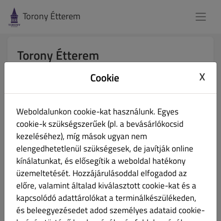
Torony Étterem
Torony Étterem
Vitorlás utca 25, Fonyód 8640, Hungary
X
Cookie
Az étterem nyitva tart
Helyi rendelések:
12:00 - 20:00
Weboldalunkon cookie-kat használunk. Egyes
Online rendelések (Házhoz szállítás):
12:00 - 19:20
cookie-k szükségszerűek (pl. a bevásárlókocsid
Online rendelések (Elviteles rendelés):
12:30 - 19:40
kezeléséhez), míg mások ugyan nem
elengedhetetlenül szükségesek, de javítják online
kínálatunkat, és elősegítik a weboldal hatékony
Rendeld meg előre az ételeidet!
üzemeltetését. Hozzájárulásoddal elfogadod az
A szabad időpontok egyikében át is veheted.
előre, valamint általad kiválasztott cookie-kat és a
kapcsolódó adattárolókat a terminálkészülékeden,
Házhoz szállítás
Elvitel
és beleegyezésedet adod személyes adataid cookie-