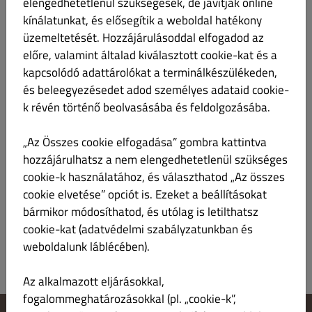
elengedhetetlenül szükségesek, de javítják online
Étlap
Munkaidő
Információ
Kuponok
Allergének
kínálatunkat, és elősegítik a weboldal hatékony
üzemeltetését. Hozzájárulásoddal elfogadod az
előre, valamint általad kiválasztott cookie-kat és a
Brandy
Összes
Chef Ajánlata
Levesek nagyadag
Előétel
kapcsolódó adattárolókat a terminálkészülékeden,
és beleegyezésedet adod személyes adataid cookie-
Brandy
k révén történő beolvasásába és feldolgozásába.
„Az Összes cookie elfogadása” gombra kattintva
Szigligeti MANIBATO
Ft 14,890.00
hozzájárulhatsz a nem elengedhetetlenül szükséges
Brandy 0,7l 40% (2010)
cookie-k használatához, és választhatod „Az összes
cookie elvetése” opciót is. Ezeket a beállításokat
Termékismertető
bármikor módosíthatod, és utólag is letilthatsz
cookie-kat (adatvédelmi szabályzatunkban és
weboldalunk láblécében).
Az alkalmazott eljárásokkal,
fogalommeghatározásokkal (pl. „cookie-k”,