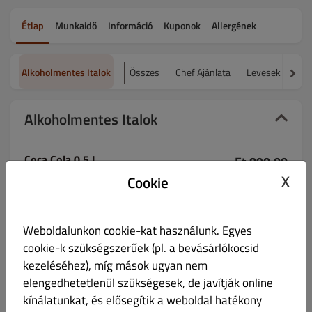
Étlap
Munkaidő
Információ
Kuponok
Allergének
Alkoholmentes Italok
Összes
Chef Ajánlata
Levesek nagya
Alkoholmentes Italok
Coca Cola 0,5 L
Ft 890.00
X
Cookie
Weboldalunkon cookie-kat használunk. Egyes
cookie-k szükségszerűek (pl. a bevásárlókocsid
Cappy 100% Narancs 1 L
Ft 1,850.00
kezeléséhez), míg mások ugyan nem
elengedhetetlenül szükségesek, de javítják online
kínálatunkat, és elősegítik a weboldal hatékony