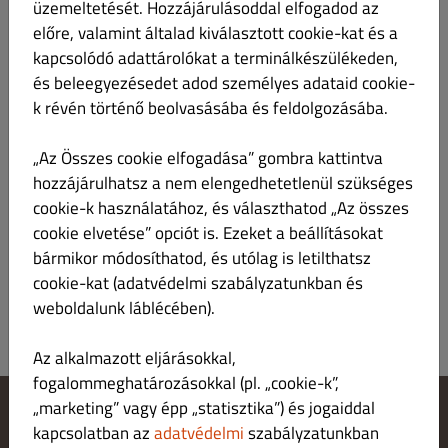
üzemeltetését. Hozzájárulásoddal elfogadod az
előre, valamint általad kiválasztott cookie-kat és a
Cappy Őszibarack 1 L
Ft 1,550.00
kapcsolódó adattárolókat a terminálkészülékeden,
és beleegyezésedet adod személyes adataid cookie-
k révén történő beolvasásába és feldolgozásába.
„Az Összes cookie elfogadása” gombra kattintva
hozzájárulhatsz a nem elengedhetetlenül szükséges
Cappy Alma 1 L
Ft 1,550.00
cookie-k használatához, és választhatod „Az összes
cookie elvetése” opciót is. Ezeket a beállításokat
bármikor módosíthatod, és utólag is letilthatsz
cookie-kat (adatvédelmi szabályzatunkban és
weboldalunk láblécében).
Az alkalmazott eljárásokkal,
fogalommeghatározásokkal (pl. „cookie-k”,
„marketing” vagy épp „statisztika”) és jogaiddal
kapcsolatban az
adatvédelmi
szabályzatunkban
Cookie‑beállítások módosítása