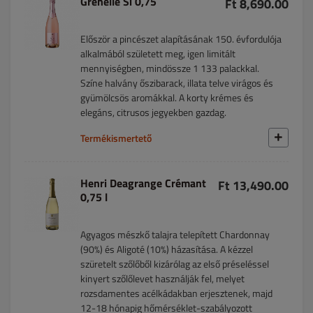
Grenelle Sí 0,75
Ft 8,690.00
Először a pincészet alapításának 150. évfordulója
alkalmából született meg, igen limitált
mennyiségben, mindössze 1 133 palackkal.
Színe halvány őszibarack, illata telve virágos és
gyümölcsös aromákkal. A korty krémes és
elegáns, citrusos jegyekben gazdag.
Termékismertető
Henri Deagrange Crémant
Ft 13,490.00
0,75 l
Agyagos mészkő talajra telepített Chardonnay
(90%) és Aligoté (10%) házasítása. A kézzel
szüretelt szőlőből kizárólag az első préseléssel
kinyert szőlőlevet használják fel, melyet
rozsdamentes acélkádakban erjesztenek, majd
12-18 hónapig hőmérséklet-szabályozott