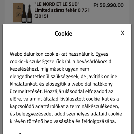
"LE NORD ET LE SUD"
Ft 59,990.00
Limited száraz fehér 0,75 l
(2015)
X
Cookie
Limitált darabszámú, sorszámozott tételek!
CHOUILLY GRAND CRU BLANC DE BLANCS 2015
Színe halványsárga, zöldes reflexekkel. Illatában
friss alma és ropogós körte aromája alkot
Weboldalunkon cookie-kat használunk. Egyes
tökéletes elegyet a habcsók édes jegyeivel, majd
cookie-k szükségszerűek (pl. a bevásárlókocsid
visszaköszön a krétás, agyagos terroir is,
kezeléséhez), míg mások ugyan nem
leheletnyi jódos beütéssel. A korty friss és
elengedhetetlenül szükségesek, de javítják online
erőteljes, enyhén sós.
VERTUS PREMIER CRU BLANC DE BLANCS 2015
kínálatunkat, és elősegítik a weboldal hatékony
Színe halványsárga, arany villanásokkal. Orrban
üzemeltetését. Hozzájárulásoddal elfogadod az
először nagyon diszkréten a mogyoró tűnik fel,
előre, valamint általad kiválasztott cookie-kat és a
majd robban a gyümölcsbomba, maracuja, ananász
kapcsolódó adattárolókat a terminálkészülékeden,
és mandarin aromája válik meghatározóvá.
és beleegyezésedet adod személyes adataid cookie-
Termékismertető
k révén történő beolvasásába és feldolgozásába.