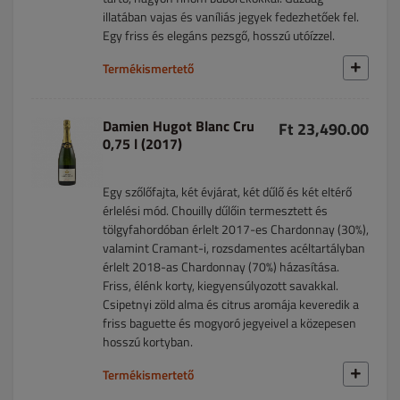
illatában vajas és vaníliás jegyek fedezhetőek fel.
Egy friss és elegáns pezsgő, hosszú utóízzel.
Termékismertető
Damien Hugot Blanc Cru
Ft 23,490.00
0,75 l (2017)
Egy szőlőfajta, két évjárat, két dűlő és két eltérő
érlelési mód. Chouilly dűlőin termesztett és
tölgyfahordóban érlelt 2017-es Chardonnay (30%),
valamint Cramant-i, rozsdamentes acéltartályban
érlelt 2018-as Chardonnay (70%) házasítása.
Friss, élénk korty, kiegyensúlyozott savakkal.
Csipetnyi zöld alma és citrus aromája keveredik a
friss baguette és mogyoró jegyeivel a közepesen
hosszú kortyban.
Termékismertető