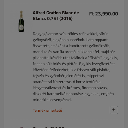
Alfred Gratien Blanc de
Ft 23,990.00
Blancs 0,75 l (2016)
Ragyogó arany szín, zöldes reflexekkel, sűrűn
gyöngyöző, elegáns buborékok. Illata roppant
összetett, elsőként a kandírozott gyümölcsök,
mandula és vanília aromái bukkanak fel, majd pár
pillanattal később utat találnak a "füstös" jegyek is,
frissen sült briós és pirítós. Egy kis levegőztetést
követően felfedezhetjük a frissen sült piskóta,
tejszín és gyömbér jelenlétét is, csippetnyi
ananásszal fűszerezve. A korty textúrája
kiegyensúlyozott és krémes, finoman savas,
diszkrét karamelizált ananász jegyekkel, enyhén
minerális lecsengéssel.
Termékismertető