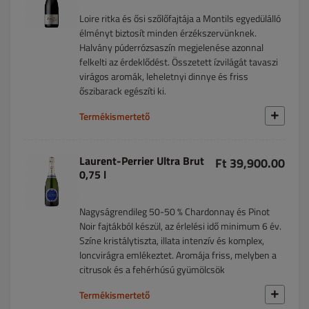
Loire ritka és ősi szőlőfajtája a Montils egyedülálló
élményt biztosít minden érzékszervünknek.
Halvány púderrózsaszín megjelenése azonnal
felkelti az érdeklődést. Összetett ízvilágát tavaszi
virágos aromák, leheletnyi dinnye és friss
őszibarack egészíti ki.
Termékismertető
Laurent-Perrier Ultra Brut
Ft 39,900.00
0,75 l
Nagyságrendileg 50-50 % Chardonnay és Pinot
Noir fajtákból készül, az érlelési idő minimum 6 év.
Színe kristálytiszta, illata intenzív és komplex,
loncvirágra emlékeztet. Aromája friss, melyben a
citrusok és a fehérhúsú gyümölcsök
Termékismertető