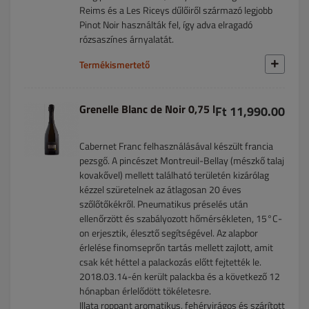
Reims és a Les Riceys dűlőiről származó legjobb
Pinot Noir használták fel, így adva elragadó
rózsaszínes árnyalatát.
Termékismertető
Grenelle Blanc de Noir 0,75 l
Ft 11,990.00
Cabernet Franc felhasználásával készült francia
pezsgő. A pincészet Montreuil-Bellay (mészkő talaj
kovakővel) mellett található területén kizárólag
kézzel szüretelnek az átlagosan 20 éves
szőlőtőkékről. Pneumatikus préselés után
ellenőrzött és szabályozott hőmérsékleten, 15°C-
on erjesztik, élesztő segítségével. Az alapbor
érlelése finomseprőn tartás mellett zajlott, amit
csak két héttel a palackozás előtt fejtették le.
2018.03.14-én került palackba és a következő 12
hónapban érlelődött tökéletesre.
Illata roppant aromatikus, fehérvirágos és szárított