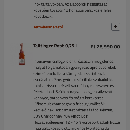
inox tartályokban. Az alapborok házasítását
követően további 18 hónapos palackos érlelés
következik.
Termékismertető
Taittinger Rosé 0,75 l
Ft 26,990.00
Intenzíven csillogó, élénk rózsaszín megjelenés,
melyet folyamatosan gyöngyöző apró buborékok
színesítenek. Illata könnyed, friss, intenzív,
csodálatos. Piros gyümölcsök illata szabadul ki,
mint a frissen préselt vadmálna, cseresznye és
fekete ribizli. Szájban nagyon kiegyensúlyozott,
könnyed, bársonyos és mégis karakteres.
Kifinomult champagne a friss gyümölcsök
kedvelőinek. Több szüret házasításából készült,
30% Chardonnay 70% Pinot Noir.
Hozzávetőlegesen 12 - 15 % vörösbort adtak hozzá
még palackozás előtt, melyhez Montagne de