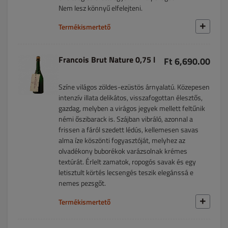
Nem lesz könnyű elfelejteni.
Termékismertető
Francois Brut Nature 0,75 l
Ft 6,690.00
Színe világos zöldes-ezüstös árnyalatú. Közepesen
intenzív illata delikátos, visszafogottan élesztős,
gazdag, melyben a virágos jegyek mellett feltűnik
némi őszibarack is. Szájban vibráló, azonnal a
frissen a fáról szedett lédús, kellemesen savas
alma íze köszönti fogyasztóját, melyhez az
olvadékony buborékok varázsolnak krémes
textúrát. Érlelt zamatok, ropogós savak és egy
letisztult körtés lecsengés teszik elegánssá e
nemes pezsgőt.
Termékismertető