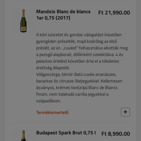
Mandois Blanc de blancs
Ft 21,990.00
1er 0,75 (2017)
A kézi szüretet és gondos válogatást követően
gyengéden préselték, majd kizárólag az első
préslét, az ún. „cuvéet” felhasználva alkották meg
a pezsgő alapborait, dűlőnként szelektálva. 4 év
palackos érlelést követően érte el a tökéletes
érettség állapotát.
Világossárga, tömör illatú cuvée ananászos,
barackos és citrusos illatjegyekkel. Kellemesen
ásványos, krémes textúrájú Blanc de Blancs
finom, nem tolakodó vanília jegyekkel a
szájpadláson.
Termékismertető
Budapest Spark Brut 0,75 l
Ft 8,990.00