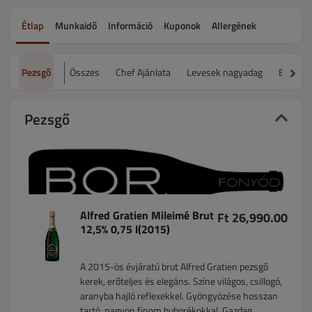
Étlap
Munkaidő
Információ
Kuponok
Allergének
Pezsgő
Összes
Chef Ajánlata
Levesek nagyadag
Előétel
Pezsgő
Alfred Gratien Mileimé Brut
Ft 26,990.00
12,5% 0,75 l(2015)
A 2015-ös évjáratú brut Alfred Gratien pezsgő
kerek, erőteljes és elegáns. Színe világos, csillogó,
aranyba hajló reflexekkel. Gyöngyözése hosszan
tartó, nagyon finom buborékokkal. Gazdag