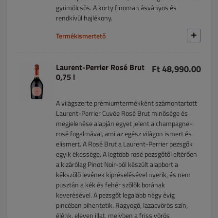
gyümölcsös. A korty finoman ásványos és
rendkívül hajlékony.
Termékismertető
Laurent-Perrier Rosé Brut
Ft 48,990.00
0,75 l
A világszerte prémiumtermékként számontartott
Laurent-Perrier Cuvée Rosé Brut minősége és
megjelenése alapján egyet jelent a champagne-i
rosé fogalmával, ami az egész világon ismert és
elismert. A Rosé Brut a Laurent-Perrier pezsgők
egyik ékessége. A legtöbb rosé pezsgőtől eltérően
a kizárólag Pinot Noir-ból készült alapbort a
kékszőlő levének kipréselésével nyerik, és nem
pusztán a kék és fehér szőlők borának
keverésével. A pezsgőt legalább négy évig
pincében pihentetik. Ragyogó, lazacvörös szín,
élénk, eleven illat, melyben a friss vörös