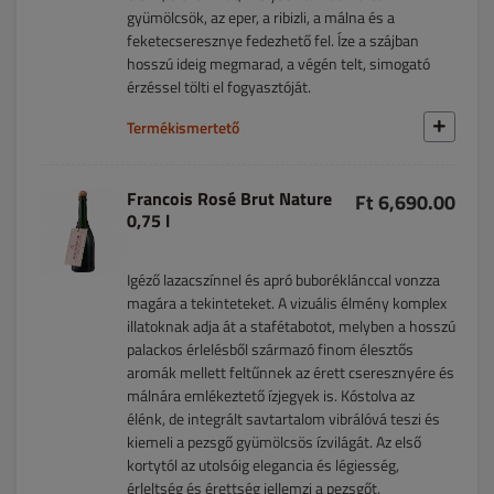
gyümölcsök, az eper, a ribizli, a málna és a
feketecseresznye fedezhető fel. Íze a szájban
hosszú ideig megmarad, a végén telt, simogató
érzéssel tölti el fogyasztóját.
Termékismertető
Francois Rosé Brut Nature
Ft 6,690.00
0,75 l
Igéző lazacszínnel és apró buboréklánccal vonzza
magára a tekinteteket. A vizuális élmény komplex
illatoknak adja át a stafétabotot, melyben a hosszú
palackos érlelésből származó finom élesztős
aromák mellett feltűnnek az érett cseresznyére és
málnára emlékeztető ízjegyek is. Kóstolva az
élénk, de integrált savtartalom vibrálóvá teszi és
kiemeli a pezsgő gyümölcsös ízvilágát. Az első
kortytól az utolsóig elegancia és légiesség,
érleltség és érettség jellemzi a pezsgőt.