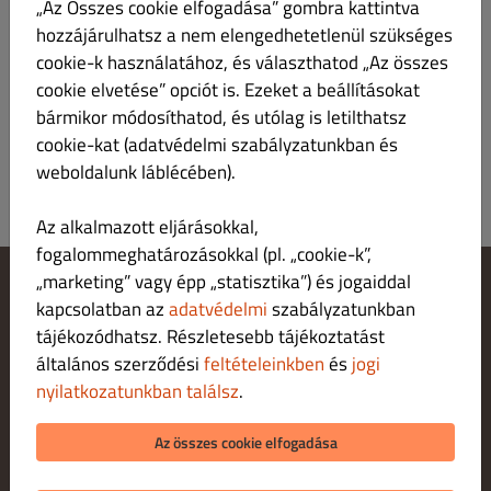
„Az Összes cookie elfogadása” gombra kattintva
Szatmári Mámor száraz habzóbor 0,75l
Ft 4,890.00
hozzájárulhatsz a nem elengedhetetlenül szükséges
(2023)
cookie-k használatához, és választhatod „Az összes
cookie elvetése” opciót is. Ezeket a beállításokat
Termékismertető
bármikor módosíthatod, és utólag is letilthatsz
cookie-kat (adatvédelmi szabályzatunkban és
weboldalunk láblécében).
Az alkalmazott eljárásokkal,
fogalommeghatározásokkal (pl. „cookie-k”,
„marketing” vagy épp „statisztika”) és jogaiddal
kapcsolatban az
adatvédelmi
szabályzatunkban
Cookie‑beállítások módosítása
Fordulj hozzánk!
tájékozódhatsz. Részletesebb tájékoztatást
Adatvédelmi irányelvek
általános szerződési
feltételeinkben
és
jogi
Felhasználási feltételek
nyilatkozatunkban találsz
.
Jogi nyilatkozat
FIZETÉSI LEHETŐSÉGEK HÁZHOZSZÁLLÍTÁ S ESETÉN
Az összes cookie elfogadása