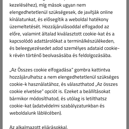
kezeléséhez), míg mások ugyan nem
Termékismertető
elengedhetetlenül szükségesek, de javítják online
kínálatunkat, és elősegítik a weboldal hatékony
üzemeltetését. Hozzájárulásoddal elfogadod az
Kovászos uborka
Ft 1,800.00
előre, valamint általad kiválasztott cookie-kat és a
kapcsolódó adattárolókat a terminálkészülékeden,
és beleegyezésedet adod személyes adataid cookie-
k révén történő beolvasásába és feldolgozásába.
Friss saláta illatos dresszing / 7, 9
Ft 1,990.00
„Az Összes cookie elfogadása” gombra kattintva
Laktóz Zeller
hozzájárulhatsz a nem elengedhetetlenül szükséges
Fresh salad with dill-sourcream dressing / Frische Salat mit
cookie-k használatához, és választhatod „Az összes
Sauerrahm-Dill Soße
cookie elvetése” opciót is. Ezeket a beállításokat
Termékismertető
bármikor módosíthatod, és utólag is letilthatsz
cookie-kat (adatvédelmi szabályzatunkban és
weboldalunk láblécében).
Az alkalmazott eljárásokkal,