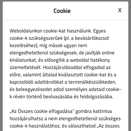
X
Cookie
Étlap
Munkaidő
Információ
Kuponok
Allergének
Weboldalunkon cookie-kat használunk. Egyes
Levesek nagyadag
Összes
Chef Ajánlata
Levesek nagyadag
cookie-k szükségszerűek (pl. a bevásárlókocsid
kezeléséhez), míg mások ugyan nem
Levesek nagyadag
elengedhetetlenül szükségesek, de javítják online
kínálatunkat, és elősegítik a weboldal hatékony
üzemeltetését. Hozzájárulásoddal elfogadod az
Húsleves gazdagon / 1, 3, 9
Ft 3,250.00
Glutén Tojás Zeller
előre, valamint általad kiválasztott cookie-kat és a
kapcsolódó adattárolókat a terminálkészülékeden,
Meat broth with noodles and vegetable
és beleegyezésedet adod személyes adataid cookie-
Suppentopf
k révén történő beolvasásába és feldolgozásába.
Termékismertető
„Az Összes cookie elfogadása” gombra kattintva
hozzájárulhatsz a nem elengedhetetlenül szükséges
Vadgulyás
Ft 3,990.00
cookie-k használatához, és választhatod „Az összes