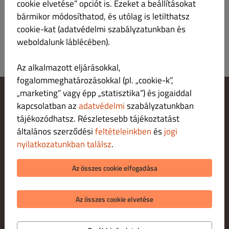
cookie elvetése” opciót is. Ezeket a beállításokat
bármikor módosíthatod, és utólag is letilthatsz
cookie-kat (adatvédelmi szabályzatunkban és
weboldalunk láblécében).
Az alkalmazott eljárásokkal,
fogalommeghatározásokkal (pl. „cookie-k”,
„marketing” vagy épp „statisztika”) és jogaiddal
kapcsolatban az
adatvédelmi
szabályzatunkban
Cookie‑beállítások módosítása
Fordulj hozzánk!
tájékozódhatsz. Részletesebb tájékoztatást
Adatvédelmi irányelvek
általános szerződési
feltételeinkben
és
jogi
Felhasználási feltételek
nyilatkozatunkban találsz
.
Jogi nyilatkozat
FIZETÉSI LEHETŐSÉGEK HÁZHOZSZÁLLÍTÁ S ESETÉN
Az összes cookie elfogadása
FIZETÉSI LEHETŐSÉGEK SZEMÉLYES ÁTVÉTEL ESETÉN
Az összes cookie elvetése