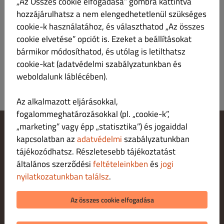
„Az Összes cookie elfogadása” gombra kattintva
jogszabályokra figyelemmel 18. életévét be nem
hozzájárulhatsz a nem elengedhetetlenül szükséges
töltött személy részére nem értékesítünk és nem
cookie-k használatához, és választhatod „Az összes
szolgálunk ki.
cookie elvetése” opciót is. Ezeket a beállításokat
bármikor módosíthatod, és utólag is letilthatsz
cookie-kat (adatvédelmi szabályzatunkban és
weboldalunk láblécében).
Az alkalmazott eljárásokkal,
fogalommeghatározásokkal (pl. „cookie-k”,
„marketing” vagy épp „statisztika”) és jogaiddal
kapcsolatban az
adatvédelmi
szabályzatunkban
Cookie‑beállítások módosítása
Fordulj hozzánk!
tájékozódhatsz. Részletesebb tájékoztatást
Adatvédelmi irányelvek
általános szerződési
feltételeinkben
és
jogi
Felhasználási feltételek
nyilatkozatunkban találsz
.
Jogi nyilatkozat
FIZETÉSI LEHETŐSÉGEK HÁZHOZSZÁLLÍTÁ S ESETÉN
Az összes cookie elfogadása