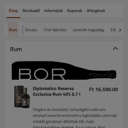
Étlap
Munkaidő
Információ
Kuponok
Allergének
Rum
Összes
Chef Ajánlata
Levesek nagyadag
Előétel
Rum
Diplomatico Reserva
Ft 16,590.00
Exclusiva Rum 40% 0,7 l
Elegáns és összetett, kortyolgatni való rum,
amelyet keverőmestereink a legtisztább cukornád
mézből gondosan állítottak elő, majd
tölgyfahordóban érleltek. Ez a számos díjjal