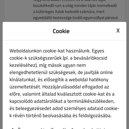
büszkélkedő rum a világ minden táján kiemelkedő
a különleges italok kedvelői számára, mert
egyedülálló testessége kiváló egyensúllyal párosul.
Alkoholtartalmú termékeket a hatályos
X
Cookie
jogszabályokra figyelemmel 18. életévét be nem
töltött személy részére nem értékesítünk és nem
szolgálunk ki.
Weboldalunkon cookie-kat használunk. Egyes
cookie-k szükségszerűek (pl. a bevásárlókocsid
kezeléséhez), míg mások ugyan nem
Plantation Isle of Fiji Rum
Ft 12,390.00
elengedhetetlenül szükségesek, de javítják online
40% 0,7 l
kínálatunkat, és elősegítik a weboldal hatékony
üzemeltetését. Hozzájárulásoddal elfogadod az
A Plantation Isle of Fiji rum egy kivételes
előre, valamint általad kiválasztott cookie-kat és a
minőségű, 40%-os karibi rum, amely gazdag
kapcsolódó adattárolókat a terminálkészülékeden,
trópusi gyümölcsökkel és fűszeres jegyekkel
és beleegyezésedet adod személyes adataid cookie-
kápráztat. A Fidzsi-szigeteken érlelt, majd francia
k révén történő beolvasásába és feldolgozásába.
tölgyfahordókban finomított ital valódi egzotikus
élményt nyújt.
Alkoholtartalmú termékeket a hatályos