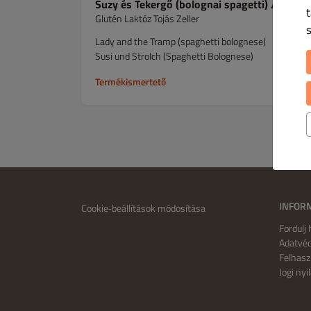
Suzy és Tekergő (bolognai spagetti) / 1, 3, 7,
Glutén Laktóz Tojás Zeller
Lady and the Tramp (spaghetti bolognese)
Susi und Strolch (Spaghetti Bolognese)
Termékismertető
INFOR
Cookie‑beállítások módosítása
Fordulj
Adatvéd
Felhasz
Jogi nyi