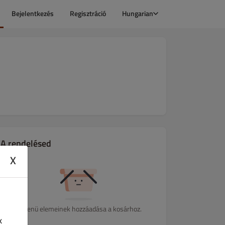
Bejelentkezés
Regisztráció
Hungarian
A rendelésed
X
A menü elemeinek hozzáadása a kosárhoz.
k
Saláták
Gyermekeknek
Desszertek
Alkoholmentes Italok