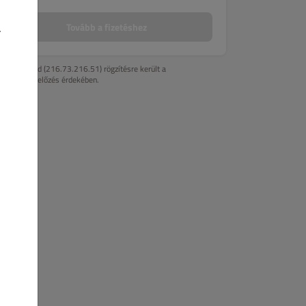
.
Tovább a fizetéshez
Az IP-címed (216.73.216.51) rögzítésre került a
csalásmegelőzés érdekében.