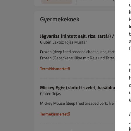
Gyermekeknek
Jégvarázs (rántott sajt, rizs, tartár) / 1, 3, 7,
Glutén Laktóz Tojás Mustár
Frozen (deep fried breaded cheese, rice, tartar)
Frozen (Gebackene Käse mit Reis und Tartar Soße)
Termékismertető
Mickey Egér (rántott szelet, hasábburgonya) 
Glutén Tojás
Mickey Mouse (deep fried breaded pork, french fries
Termékismertető
„