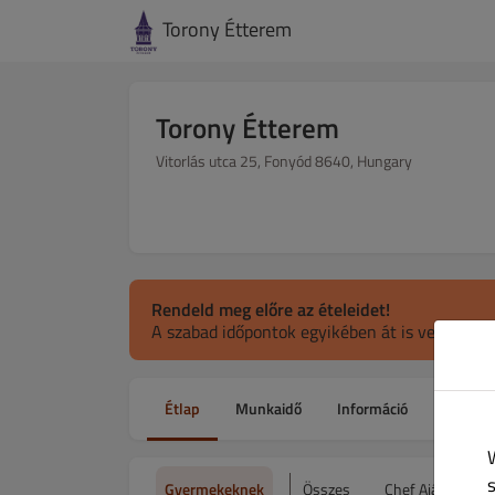
Torony Étterem
Torony Étterem
Vitorlás utca 25, Fonyód 8640, Hungary
Rendeld meg előre az ételeidet!
A szabad időpontok egyikében át is veheted.
Étlap
Munkaidő
Információ
Kupono
Gyermekeknek
Összes
Chef Ajánlata