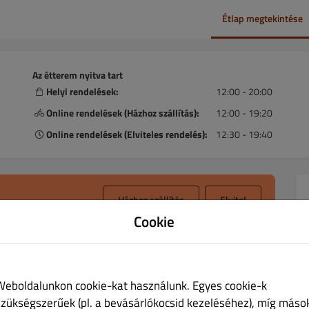
Étlap megtekintése
Az étterem nyitva tart
Helyi rendelések:
12:00 - 20:00
Online rendelések (Házhoz szállítás):
12:00 - 19:20
Online rendelések (Elviteles rendelés):
12:30 - 19:40
Házhoz szállítás
Elvitel
Cookie
k
Allergének
Weboldalunkon cookie-kat használunk. Egyes cookie-k
szükségszerűek (pl. a bevásárlókocsid kezeléséhez), míg máso
Levesek nagyadag
Előétel
Főételek
Kímélő és vegetáriánus