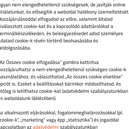
ugyan nem elengedhetetlenül szükségesek, de javítják online
kínálatunkat, és elősegítik a weboldal hatékony üzemeltetését
Hozzájárulásoddal elfogadod az előre, valamint általad
kiválasztott cookie-kat és a kapcsolódó adattárolókat a
terminálkészülékeden, és beleegyezésedet adod személyes
 10
Ft 2,890.00
adataid cookie-k révén történő beolvasásába és
feldolgozásába.
„Az Összes cookie elfogadása” gombra kattintva
hozzájárulhatsz a nem elengedhetetlenül szükséges cookie-k
használatához, és választhatod „Az összes cookie elvetése”
opciót is. Ezeket a beállításokat bármikor módosíthatod, és
/ 1, 3
Ft 2,890.00
utólag is letilthatsz cookie-kat (adatvédelmi szabályzatunkban
és weboldalunk láblécében).
) Mickey Mouse (Wiener Schnitzel mit Pommes Frites)
Az alkalmazott eljárásokkal, fogalommeghatározásokkal (pl.
cookie-k”, „marketing” vagy épp „statisztika”) és jogaiddal
kapcsolatban az
adatvédelmi
szabályzatunkban